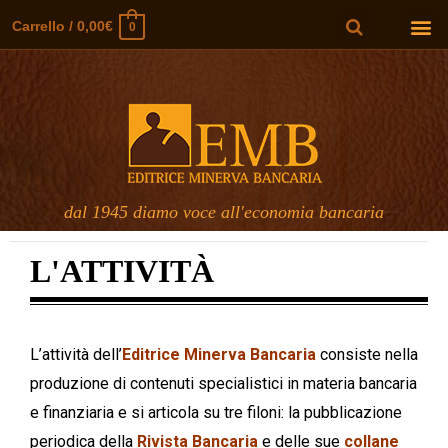
Carrello
/
0,00
€
0
dal 1945 diamo voce all'economia bancaria
L'ATTIVITÀ
L’attività dell’
Editrice Minerva Bancaria
consiste nella
produzione di contenuti specialistici in materia bancaria
e finanziaria e si articola su tre filoni: la pubblicazione
periodica della
Rivista Bancaria
e delle sue
collane