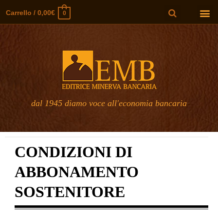
Carrello
/
0,00
€
0
dal 1945 diamo voce all'economia bancaria
CONDIZIONI DI
ABBONAMENTO
SOSTENITORE