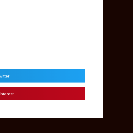
itter
nterest