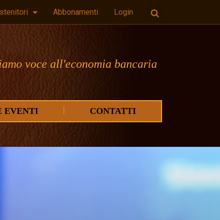
stenitori
Abbonamenti
Login
iamo voce all'economia bancaria
E EVENTI
CONTATTI