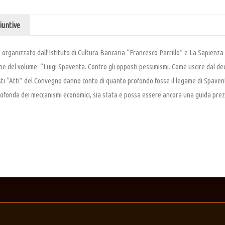
iuntive
o organizzato dall’Istituto di Cultura Bancaria “Francesco Parrillo” e La Sapien
e del volume: “Luigi Spaventa. Contro gli opposti pessimismi. Come uscire dal decli
ti “Atti” del Convegno danno conto di quanto profondo fosse il legame di Spavent
fonda dei meccanismi economici, sia stata e possa essere ancora una guida prezio