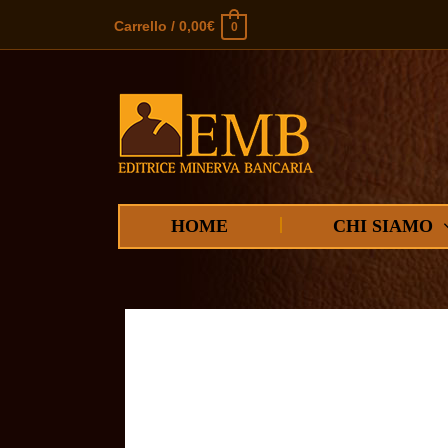
Carrello
/
0,00
€
0
HOME
CHI SIAMO