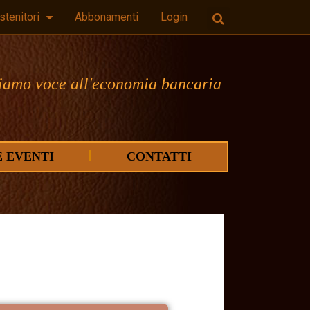
stenitori
Abbonamenti
Login
iamo voce all'economia bancaria
E EVENTI
CONTATTI