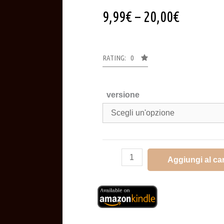
9,99
€
–
20,00
€
RATING: 0
versione
Aggiungi al car