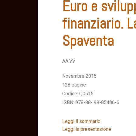
Euro e svilu
finanziario. L
Spaventa
AA.VV
Novembre 2015
128 pagine
Codice: Q0515
ISBN: 978-88- 98-85406-6
Leggi il sommario
Leggi la presentazione