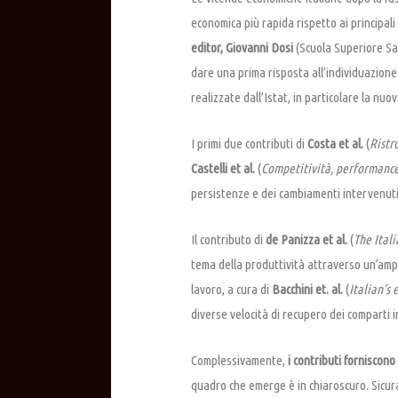
economica più rapida rispetto ai principal
editor,
Giovanni Dosi
(Scuola Superiore S
dare una prima risposta all’individuazione 
realizzate dall’Istat, in particolare la n
I primi due contributi di
Costa et al.
(
Ristr
Castelli et al.
(
Competitività, performance 
persistenze e dei cambiamenti intervenuti 
Il contributo di
de Panizza et al.
(
The Ital
tema della produttività attraverso un’ampi
lavoro, a cura di
Bacchini et. al.
(
Italian’s
diverse velocità di recupero dei comparti i
Complessivamente,
i contributi forniscono
quadro che emerge è in chiaroscuro. Sicura