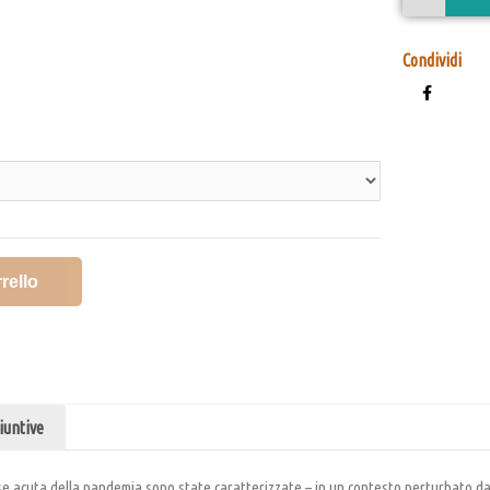
Condividi
rello
iuntive
e acuta della pandemia sono state caratterizzate – in un contesto perturbato da u