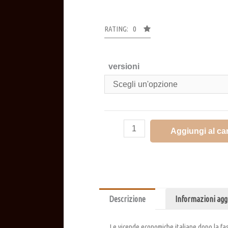
RATING: 0
versioni
Aggiungi al car
Descrizione
Informazioni agg
Le vicende economiche italiane dopo la fas