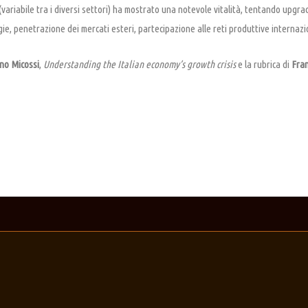
variabile tra i diversi settori) ha mostrato una notevole vitalità, tentando upgr
e, penetrazione dei mercati esteri, partecipazione alle reti produttive internazio
no Micossi
,
Understanding the Italian economy’s growth crisis
e la rubrica di
Fran