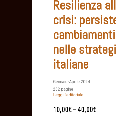
Resilienza al
crisi: persis
cambiamenti 
nelle strateg
italiane
Gennaio-Aprile 2024
232 pagine
Leggi l'editoriale
10,00
€
–
40,00
€