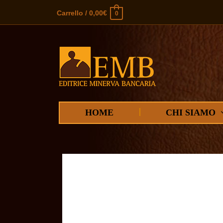
Carrello
/
0,00
€
0
HOME
CHI SIAMO