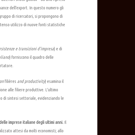
mance dell’export. In questo numero gli
ruppo di ricercatori, si propongono di
tenso utilizzo di nuove fonti statistiche
sistenze e transizioni d’impresa
) e di
aliano
) forniscono il quadro delle
ortatore.
ion
filières
and productivity
) esamina il
ne alle filiere produttive. L’ultimo
 di sintesi settoriale, evidenziando le
elle imprese italiane degli ultimi anni.
Il
izzato attesi da molti economisti; allo