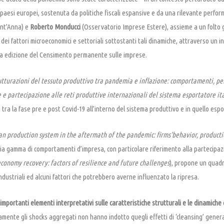
i paesi europei, sostenuta da politiche fiscali espansive e da una rilevante perfor
ant’Anna) e
Roberto Monducci
(Osservatorio Imprese Estere), assieme a un folto g
dei fattori microeconomici e settoriali sottostanti tali dinamiche, attraverso un in
uova edizione del Censimento permanente sulle imprese.
utturazioni del tessuto produttivo tra pandemia e inflazione: comportamenti, per
e partecipazione alle reti produttive internazionali del sistema esportatore it
tra la fase pre e post Covid-19 all’interno del sistema produttivo e in quello esp
ian production system in the aftermath of the pandemic: firms’behavior, product
a gamma di comportamenti d’impresa, con particolare riferimento alla partecipazio
 economy recovery: factors of resilience and future challenges
), propone un quadro
ndustriali ed alcuni fattori che potrebbero averne influenzato la ripresa.
 importanti elementi interpretativi sulle caratteristiche strutturali e le dinamiche d
mente gli shocks aggregati non hanno indotto quegli effetti di ‘cleansing’ general