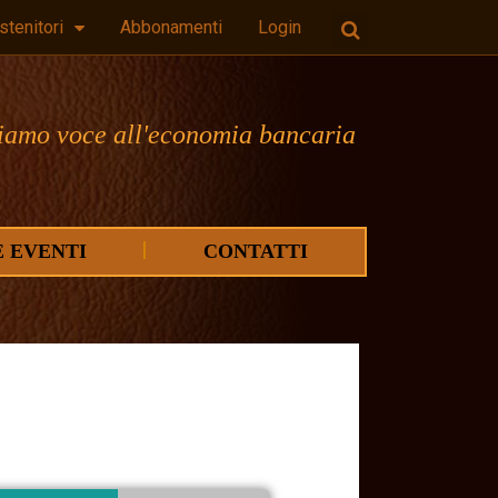
stenitori
Abbonamenti
Login
iamo voce all'economia bancaria
E EVENTI
CONTATTI