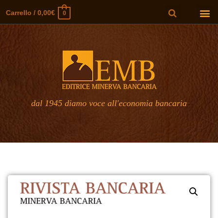
Carrello
/
0,00
€
0
dal 1945 diamo voce all'economia bancaria