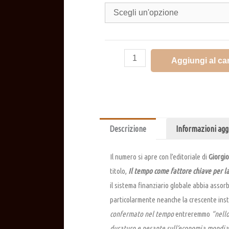
Aggiungi al car
Descrizione
Informazioni agg
Il numero si apre con l’editoriale di
Giorgio
titolo,
Il tempo come fattore chiave per l
il sistema finanziario globale abbia assorbi
particolarmente neanche la crescente insta
confermato nel tempo
entreremmo
“nell
duraturo e pesante sull’economia mondia