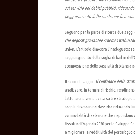
sul servizio dei debiti pubblici, riducendo
peggioramento delle condizioni finanziar
Seguono per la parte di ricerca due saggi e
the deposit guarantee schemes within th
union. L’articolo dimostra l’inadeguatezza
raggiungimento della soglia di bail-in dell
scomposizione delle passività di bilancio p
Il secondo saggio,
Il confronto delle strat
analizzare, in termini di rischio, rendiment
l’attenzione viene posta su tre strategie
regole di screening classiche riducendo l
con modalità di selezione che rispondono 
fissati nell’Agenda 2030 per lo Sviluppo So
a migliorare la redditività del portafoglio 