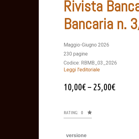
Rivista Banca
Bancaria n. 
Maggio-Giugno 2026
230 pagine
Codice: RBMB_03_2026
Leggi l'editoriale
10,00
€
–
25,00
€
RATING: 0
versione