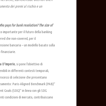
 aumento dei premi al rischio e un
ho pays for bank resolution? The size of
to importante per il futuro della banking
ered che non-covered, per il
mensione bancaria – un modello basato sulla
-finanziarie.
ia D’Imperio
, si pone l’obiettivo di
nibili in differenti contesti temporali,
processi di selezione che presentano
lineamento: Paris-Aligned Benchmark (PAB)”
nt Goals (SDG)” in linea con gli SDG
renti condizioni di mercato, contribuiscano