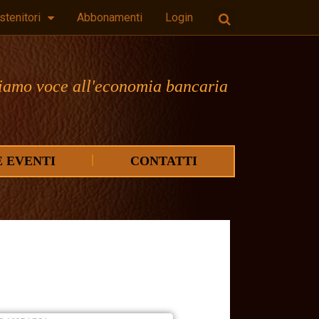
stenitori
Abbonamenti
Login
iamo voce all'economia bancaria
E EVENTI
CONTATTI