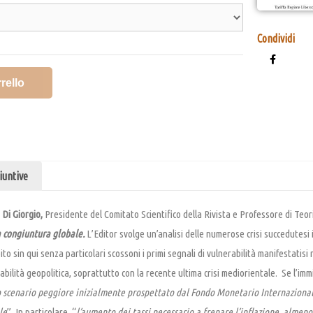
Condividi
rello
iuntive
 Di Giorgio,
Presidente del Comitato Scientifico della Rivista e Professore di Teori
a congiuntura globale.
L’Editor svolge un’analisi delle numerose crisi succedutesi
to sin qui senza particolari scossoni i primi segnali di vulnerabilità manifestatisi
bilità geopolitica, soprattutto con la recente ultima crisi mediorientale. Se l’i
o scenario peggiore inizialmente prospettato dal Fondo Monetario Internazional
le
”. In particolare, “
l’aumento dei tassi necessario a frenare l’inflazione, almeno