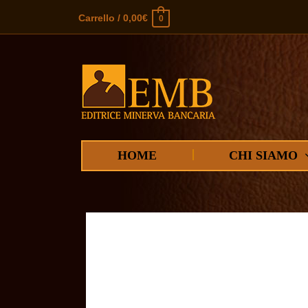
Carrello
/
0,00
€
0
HOME
CHI SIAMO