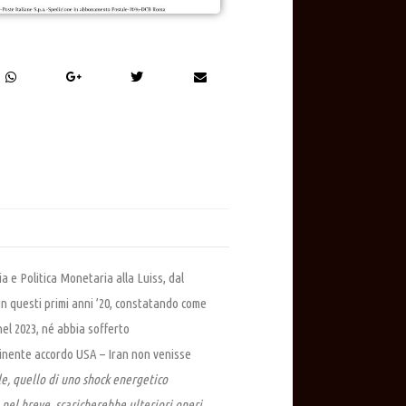
a e Politica Monetaria alla Luiss, dal
 in questi primi anni ’20, constatando come
 nel 2023, né abbia sofferto
mminente accordo USA – Iran non venisse
e, quello di uno shock energetico
 nel breve, scaricherebbe ulteriori oneri