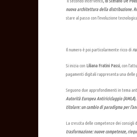
Il secondo intervento
, di Stefano De Poli
nuova architettura della distribuzione. R
stare al passo con l’evoluzione tecnologica
Il numero è poi particolarmente ricco di
ru
Si inizia con
Liliana Fratini Passi
,
con l’att
pagamenti digitali rappresenta una delle pri
Seguono due approfondimenti in tema antir
Autorità Europea Antiriciclaggio (AMLA
)
titolare: un cambio di paradigma per l’ant
La crescita delle competenze dei consigli 
trasformazione: nuove competenze, riequi