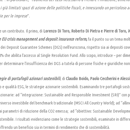
 i già limitati spazi di azione delle politiche fiscali, e innescando un pericoloso
ie per le imprese
”.
 un contributo. Il primo, di
Lorenzo Di Toro, Roberto Di Pietra e Pierre di Toro,
W
e EU crisis management and deposit insurance reform
,
fa il punto su un tema mol
 dei Deposit Guarantee Schemes (DGS) nell’eurozona, rispetto sia ai depositi cov
’8% che abilita l’accesso al Single Resolution Fund. Allo scopo, introduce – per di
er determinare l’insufficienza dei DGS a tutela di persone fisiche e giuridiche non
egie di portafogli azionari sostenibili
, di
Claudio Boido, Paolo Ceccherini e Aless
o e qualità ESG, le strategie azionarie sostenibili. Esaminando tre portafogli soste
 azionarie: ad “integrazione: Sustainable and Responsible Investment (SRI)” con 
’universo investibile del benchmark tradizionale (MSCI All Country World); ad “al
ai parametri di riduzione della CO2 emessa; ad “obiettivo: Sustainable Developme
stenibile. I risultati evidenziano come le strategie sostenibili, esaminate in diffe
offrendo un beneficio sia in termini di rendimento che di sostenibilità.