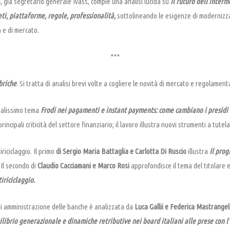
s
,
già segretario generale Ivass, compie una analisi lucida su
Il futuro dell’interm
eti, piattaforme, regole, professionalità,
sottolineando le esigenze di modernizza
 e di mercato.
***
briche
. Si tratta di analisi brevi volte a cogliere le novità di mercato e regolamenta
ualissimo tema
Frodi nei pagamenti e instant payments: come cambiano i presidi d
ncipali criticità del settore finanziario; il lavoro illustra nuovi strumenti a tutela
iciclaggio. Il primo
di Sergio Maria Battaglia e Carlotta Di Ruscio
illustra
Il pro
.
Il secondo di
Claudio Cacciamani e Marco Rosi
approfondisce il tema del titolare e
iriciclaggio.
di amministrazione delle banche è analizzata da
Luca Gallii e Federica Mastrange
librio generazionale e dinamiche retributive nei board italiani alle prese con 