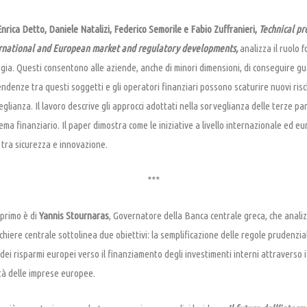
rica Detto, Daniele Natalizi, Federico Semorile e Fabio Zuffranieri,
Technical pr
ternational and European market and regulatory developments,
analizza il ruolo
ogia. Questi consentono alle aziende, anche di minori dimensioni, di conseguire gu
endenze tra questi soggetti e gli operatori finanziari possono scaturire nuovi risch
lianza. Il lavoro descrive gli approcci adottati nella sorveglianza delle terze par
ema finanziario. Il paper dimostra come le iniziative a livello internazionale ed e
io tra sicurezza e innovazione.
***
 primo è di
Yannis Stournaras
, Governatore della Banca centrale greca, che anali
nchiere centrale sottolinea due obiettivi: la semplificazione delle regole prudenzi
ei risparmi europei verso il finanziamento degli investimenti interni attraverso i
tà delle imprese europee.