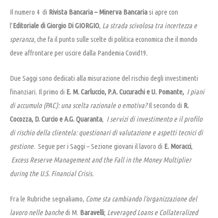
Il numero 4 di
Rivista Bancaria – Minerva Bancaria
si apre con
l’
Editoriale di Giorgio
Di GIORGIO
,
La strada scivolosa tra incertezza e
speranza,
che fa il punto sulle scelte di politica economica che il mondo
deve affrontare per uscire dalla Pandemia Covid19
.
Due Saggi sono dedicati alla misurazione del rischio degli investimenti
finanziari. Il primo di
E. M. Carluccio, P.A. Cucurachi e U. Pomante,
I piani
di accumulo (PAC): una scelta razionale o emotiva?
Il secondo di
R.
Cocozza, D. Curcio e A.G. Quaranta
,
I servizi di investimento e il profilo
di rischio della clientela: questionari di valutazione e aspetti tecnici di
gestione
. Segue per i Saggi – Sezione giovani il lavoro di
E. Moracci
,
Excess Reserve Management and the Fall in the Money Multiplier
during the U.S. Financial Crisis.
Fra le Rubriche segnaliamo,
Come sta cambiando l’organizzazione del
lavoro nelle banche
di M.
Baravelli
;
Leveraged Loans e Collateralized