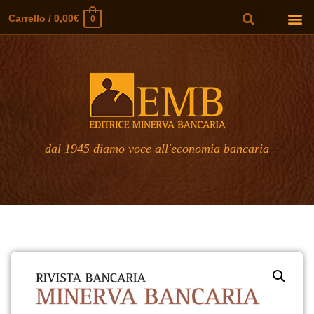
Carrello
/
0,00
€
0
dal 1945 diamo voce all'economia bancaria