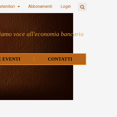
stenitori
Abbonamenti
Login
iamo voce all'economia bancaria
E EVENTI
CONTATTI