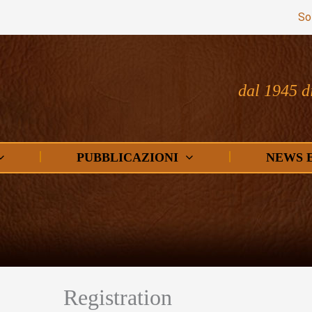
So
dal 1945 d
PUBBLICAZIONI
NEWS 
Registration